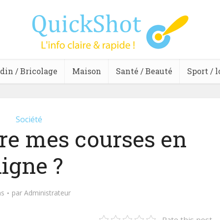
din / Bricolage
Maison
Santé / Beauté
Sport / l
Société
ire mes courses en
ligne ?
ns
par
Administrateur
Rate this post