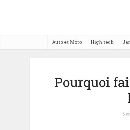
Auto et Moto
High tech
Jar
Pourquoi fa
5 a