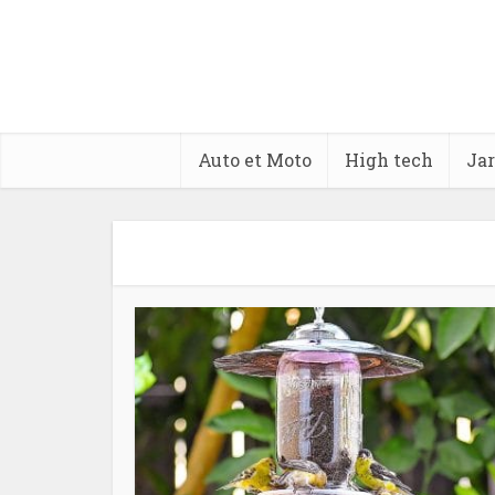
Auto et Moto
High tech
Jar